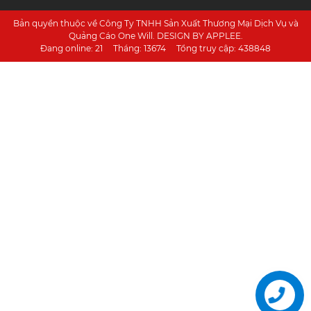
Bản quyền thuộc về Công Ty TNHH Sản Xuất Thương Mại Dịch Vụ và
Quảng Cáo One Will. DESIGN BY APPLEE.
Đang online:
21
Tháng:
13674
Tổng truy cập:
438848