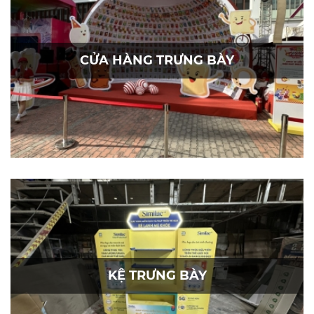
CỬA HÀNG TRƯNG BÀY
KỆ TRƯNG BÀY