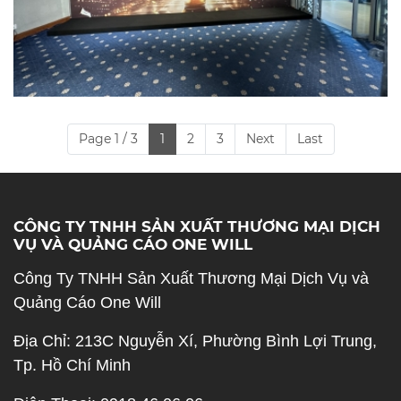
Page 1 / 3
1
2
3
Next
Last
CÔNG TY TNHH SẢN XUẤT THƯƠNG MẠI DỊCH
VỤ VÀ QUẢNG CÁO ONE WILL
Công Ty TNHH Sản Xuất Thương Mại Dịch Vụ và
Quảng Cáo One Will
Địa Chỉ: 213C Nguyễn Xí, Phường Bình Lợi Trung,
Tp. Hồ Chí Minh