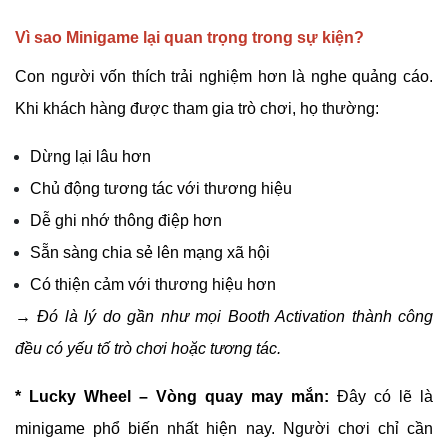
Vì sao Minigame lại quan trọng trong sự kiện?
Con người vốn thích trải nghiệm hơn là nghe quảng cáo. 
Khi khách hàng được tham gia trò chơi, họ thường:
Dừng lại lâu hơn
Chủ động tương tác với thương hiệu
Dễ ghi nhớ thông điệp hơn
Sẵn sàng chia sẻ lên mạng xã hội
Có thiện cảm với thương hiệu hơn
→ Đó là lý do gần như mọi Booth Activation thành công 
đều có yếu tố trò chơi hoặc tương tác.
* Lucky Wheel – Vòng quay may mắn: 
Đây có lẽ là 
minigame phổ biến nhất hiện nay. Người chơi chỉ cần 