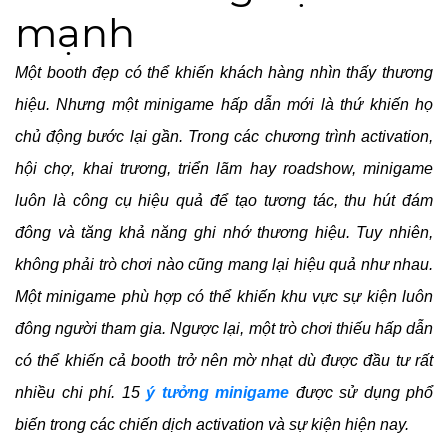
mạnh
Một booth đẹp có thể khiến khách hàng nhìn thấy thương 
hiệu. Nhưng một minigame hấp dẫn mới là thứ khiến họ 
chủ động bước lại gần. Trong các chương trình activation, 
hội chợ, khai trương, triển lãm hay roadshow, minigame 
luôn là công cụ hiệu quả để tạo tương tác, thu hút đám 
đông và tăng khả năng ghi nhớ thương hiệu. Tuy nhiên, 
không phải trò chơi nào cũng mang lại hiệu quả như nhau. 
Một minigame phù hợp có thể khiến khu vực sự kiện luôn 
đông người tham gia. Ngược lại, một trò chơi thiếu hấp dẫn 
có thể khiến cả booth trở nên mờ nhạt dù được đầu tư rất 
nhiều chi phí. 15 
ý tưởng minigame
 được sử dụng phổ 
biến trong các chiến dịch activation và sự kiện hiện nay.