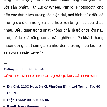
với sản phẩm. Từ Lucky Wheel, Plinko, Photobooth cho 
đến các thử thách tương tác hiện đại, mỗi hình thức đều có 
những ưu điểm riêng và phù hợp với từng mục tiêu khác 
nhau. Điều quan trọng nhất không phải là trò chơi lớn hay 
nhỏ, mà là khả năng tạo ra trải nghiệm khiến khách hàng 
muốn dừng lại, tham gia và nhớ đến thương hiệu lâu hơn 
sau khi sự kiện kết thúc.
---
Thông tin chi tiết liên hệ:
CÔNG TY TNHH SX TM DỊCH VỤ VÀ QUẢNG CÁO ONEWILL
Địa Chỉ: 213C Nguyễn Xí, Phường Bình Lợi Trung, Tp. Hồ
Chí Minh
Điện Thoại: 0918.46.06.06
Email: hann@onewill.vn