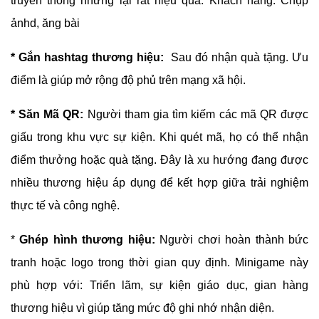
truyền thống nhưng lại rất hiệu quả. Khách hàng: Chụp 
ảnhd, ăng bài
* Gắn hashtag thương hiệu:  
Sau đó nhận quà tặng. Ưu 
điểm là giúp mở rộng độ phủ trên mạng xã hội.
* Săn Mã QR:
 Người tham gia tìm kiếm các mã QR được 
giấu trong khu vực sự kiện. Khi quét mã, họ có thể nhận 
điểm thưởng hoặc quà tặng. Đây là xu hướng đang được 
nhiều thương hiệu áp dụng để kết hợp giữa trải nghiệm 
thực tế và công nghệ.
*
 Ghép hình thương hiệu: 
Người chơi hoàn thành bức 
tranh hoặc logo trong thời gian quy định. Minigame này 
phù hợp với: Triển lãm, sự kiện giáo dục, gian hàng 
thương hiệu vì giúp tăng mức độ ghi nhớ nhận diện.