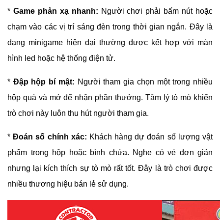
* 
Game phản xạ nhanh: 
Người chơi phải bấm nút hoặc 
chạm vào các vị trí sáng đèn trong thời gian ngắn. Đây là 
dạng minigame hiện đại thường được kết hợp với màn 
hình led hoặc hệ thống điện tử.
* 
Đập hộp bí mật: 
Người tham gia chọn một trong nhiều 
hộp quà và mở để nhận phần thưởng. Tâm lý tò mò khiến 
trò chơi này luôn thu hút người tham gia.
* 
Đoán số chính xác: 
Khách hàng dự đoán số lượng vật 
phẩm trong hộp hoặc bình chứa. Nghe có vẻ đơn giản 
nhưng lại kích thích sự tò mò rất tốt. Đây là trò chơi được 
nhiều thương hiệu bán lẻ sử dụng.