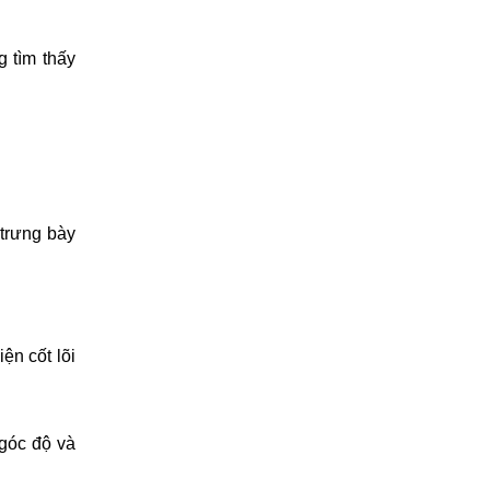
 tìm thấy 
trưng bày 
n cốt lõi 
góc độ và 