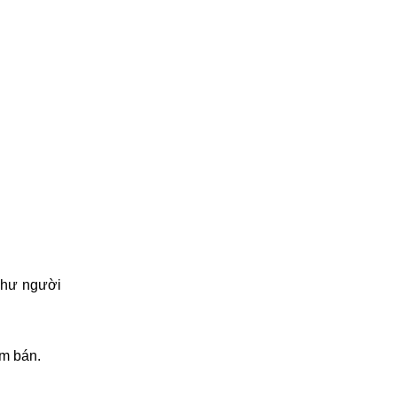
như người 
ểm bán.