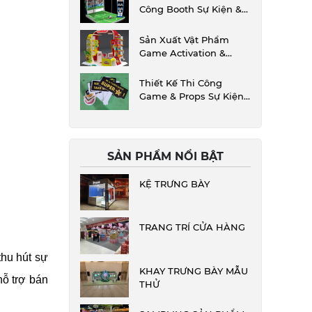
Công Booth Sự Kiện &
Booth Game TPHCM
Sản Xuất Vật Phẩm
Game Activation &
Booth Sự Kiện
Thiết Kế Thi Công
Game & Props Sự Kiện
Theo Yêu Cầu
SẢN PHẨM NỔI BẬT
KỆ TRƯNG BÀY
TRANG TRÍ CỬA HÀNG
hu hút sự 
KHAY TRƯNG BÀY MẪU
ỗ trợ bán 
THỬ