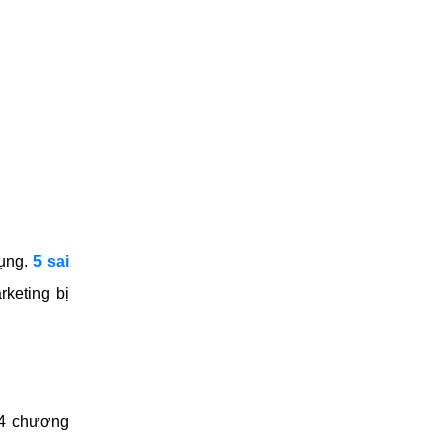
ụng. 
5 sai 
eting bị 
-4 chương 