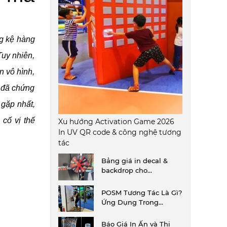
g kệ hàng 
uy nhiên, 
 vô hình, 
 đã chứng 
gặp nhất, 
ố vị thế 
Xu hướng Activation Game 2026
In UV QR code & công nghệ tương
tác
Bảng giá in decal &
backdrop cho
Photobooth, Lucky
Wheel, Plinko sự kiện
POSM Tương Tác Là Gì?
Ứng Dụng Trong
Activation Game &
Minigame Offline
Báo Giá In Ấn và Thi