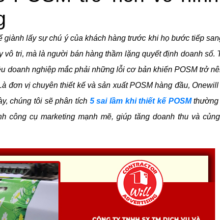
g
ể giành lấy sự chú ý của khách hàng trước khi họ bước tiếp san
 vô tri, mà là người bán hàng thầm lặng quyết định doanh số. T
u doanh nghiệp mắc phải những lỗi cơ bản khiến POSM trở nên
 Là đơn vị chuyên thiết kế và sản xuất POSM hàng đầu, Onewill
y, chúng tôi sẽ phân tích 
5
sai lầm khi thiết kế POSM
 thường 
h công cụ marketing mạnh mẽ, giúp tăng doanh thu và củng c