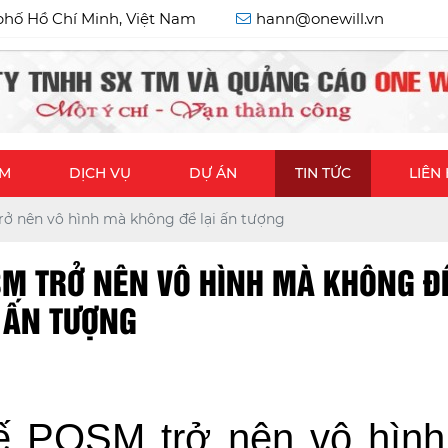
phố Hồ Chí Minh, Việt Nam
hann@onewill.vn
ẨM
DỊCH VỤ
DỰ ÁN
TIN TỨC
LIÊN
trở nên vô hình mà không để lại ấn tượng
OSM TRỞ NÊN VÔ HÌNH MÀ KHÔNG ĐỂ
ẤN TƯỢNG
 kế POSM trở nên vô hìn