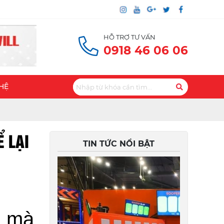
HỖ TRỢ TƯ VẤN
0918 46 06 06
 HỆ
 LẠI
TIN TỨC NỔI BẬT
h mà