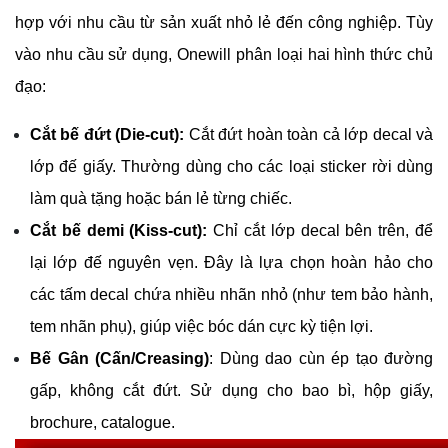
hợp với nhu cầu từ sản xuất nhỏ lẻ đến công nghiệp. Tùy 
vào nhu cầu sử dụng, Onewill phân loại hai hình thức chủ 
đạo:
Cắt bế đứt (Die-cut):
 Cắt đứt hoàn toàn cả lớp decal và 
lớp đế giấy. Thường dùng cho các loại sticker rời dùng 
làm quà tặng hoặc bán lẻ từng chiếc.
Cắt bế demi (Kiss-cut):
 Chỉ cắt lớp decal bên trên, để 
lại lớp đế nguyên vẹn. Đây là lựa chọn hoàn hảo cho 
các tấm decal chứa nhiều nhãn nhỏ (như tem bảo hành, 
tem nhãn phụ), giúp việc bóc dán cực kỳ tiện lợi.
Bế Gân (Cấn/Creasing)
: Dùng dao cùn ép tạo đường 
gấp, không cắt đứt. Sử dụng cho bao bì, hộp giấy, 
brochure, catalogue. 