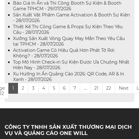
Báo Giá In Ấn và Thi Công Booth Sự Kiện & Booth
Game TPHCM - 29/07/2026
Sản Xuất Vật Phẩm Game Activation & Booth Sự Kiện
- 28/07/2026
Thiết Kế Thi Công Game & Props Sự Kiện Theo Yêu
Cầu - 28/07/2026
Xưởng Sản Xuất Vòng Quay May Mắn Theo Yêu Cầu
tại TPHCM - 28/07/2026
Activation Game Có Hiệu Quả Hơn Phát Tờ Rơi
Không? - 28/07/2026
Top Mô Hình Check-in Sự Kiện Được Ưa Chuộng Nhất
Hiện Nay - 28/07/2026
Xu Hướng In Ấn Quảng Cáo 2026: QR Code, AR & In
Xanh - 28/07/2026
ge
1
2
3
4
5
6
7
...
21
22
Next
L
 22
CÔNG TY TNHH SẢN XUẤT THƯƠNG MẠI DỊCH
VỤ VÀ QUẢNG CÁO ONE WILL