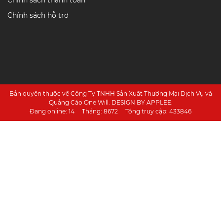
Chính sách thanh toán
Chính sách hỗ trợ
Bản quyền thuộc về Công Ty TNHH Sản Xuất Thương Mại Dịch Vụ và
Quảng Cáo One Will. DESIGN BY APPLEE.
Đang online:
14
Tháng:
8672
Tổng truy cập:
433846