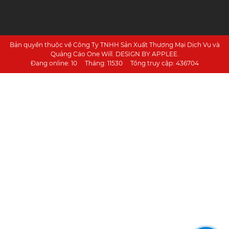
Bản quyền thuộc về Công Ty TNHH Sản Xuất Thương Mại Dịch Vụ và
Quảng Cáo One Will. DESIGN BY APPLEE.
Đang online:
10
Tháng:
11530
Tổng truy cập:
436704