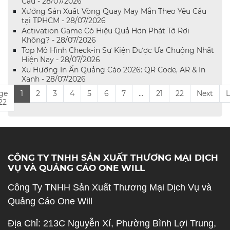
Cầu - 28/07/2026
Xưởng Sản Xuất Vòng Quay May Mắn Theo Yêu Cầu
tại TPHCM - 28/07/2026
Activation Game Có Hiệu Quả Hơn Phát Tờ Rơi
Không? - 28/07/2026
Top Mô Hình Check-in Sự Kiện Được Ưa Chuộng Nhất
Hiện Nay - 28/07/2026
Xu Hướng In Ấn Quảng Cáo 2026: QR Code, AR & In
Xanh - 28/07/2026
ge
1
2
3
4
5
6
7
...
21
22
Next
L
 22
CÔNG TY TNHH SẢN XUẤT THƯƠNG MẠI DỊCH
VỤ VÀ QUẢNG CÁO ONE WILL
Công Ty TNHH Sản Xuất Thương Mại Dịch Vụ và
Quảng Cáo One Will
Địa Chỉ: 213C Nguyễn Xí, Phường Bình Lợi Trung,