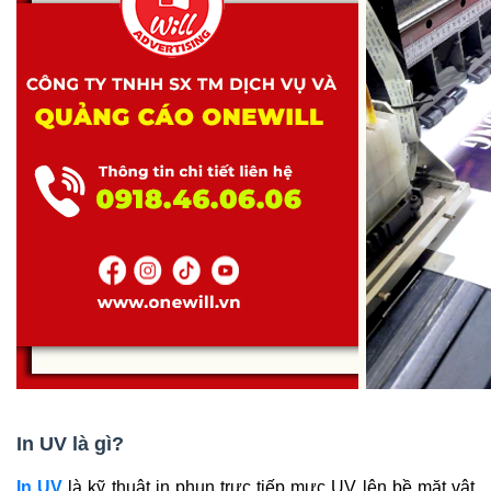
In UV là gì?
In UV
là kỹ thuật in phun trực tiếp mực UV lên bề mặt vật 