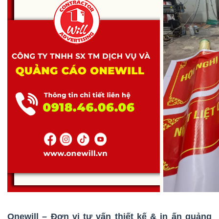
Onewill – Đơn vị tư vấn thiết kế & in ấn quảng 